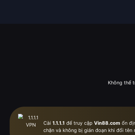
Không thể t
Cài
1.1.1.1
để truy cập
Vin88.com
ổn địn
chặn
và không bị gián đoạn khi đổi tên