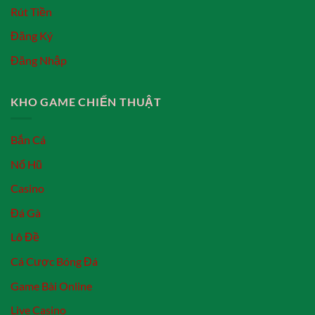
Rút Tiền
Đăng Ký
Đăng Nhập
KHO GAME CHIẾN THUẬT
Bắn Cá
Nổ Hũ
Casino
Đá Gà
Lô Đề
Cá Cược Bóng Đá
Game Bài Online
Live Casino