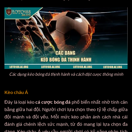
Các dạng kèo bóng đá thịnh hành và cách đặt cược thông minh
Kèo châu Á
Đây là loại kèo
cá cược bóng đá
phổ biến nhất nhờ tính cân
bằng giữa hai đội. Người chơi lựa chọn theo tỷ lệ chấp giữa
đội mạnh và đội yếu. Mỗi mức kèo phản ánh cách nhà cái
đánh giá chênh lệch sức mạnh, từ đó mang lại lựa chọn đa
dạng. Kèo châu Á yêu cầu người chơi có kỹ năng phân tích