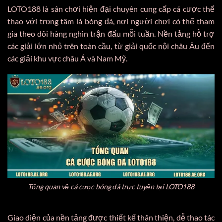
LOTO188 là sân chơi hiện đại chuyên cung cấp cá cược thể
thao với trọng tâm là bóng đá, nơi người chơi có thể tham
gia theo dõi hàng nghìn trận đấu mỗi tuần. Nền tảng hỗ trợ
các giải lớn nhỏ trên toàn cầu, từ giải quốc nội châu Âu đến
các giải khu vực châu Á và Nam Mỹ.
Tổng quan về cá cược bóng đá trực tuyến tại LOTO188
Giao diện của nền tảng được thiết kế thân thiện, dễ thao tác