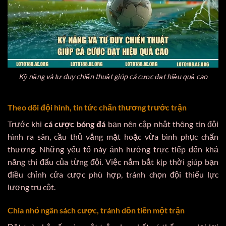
Kỹ năng và tư duy chiến thuật giúp cá cược đạt hiệu quả cao
Theo dõi đội hình, tin tức chấn thương trước trận
Trước khi
cá cược bóng đá
bạn nên cập nhật thông tin đội
hình ra sân, cầu thủ vắng mặt hoặc vừa bình phục chấn
thương. Những yếu tố này ảnh hưởng trực tiếp đến khả
năng thi đấu của từng đội. Việc nắm bắt kịp thời giúp bạn
điều chỉnh cửa cược phù hợp, tránh chọn đội thiếu lực
lượng trụ cột.
Chia nhỏ ngân sách cược, tránh dồn tiền một trận