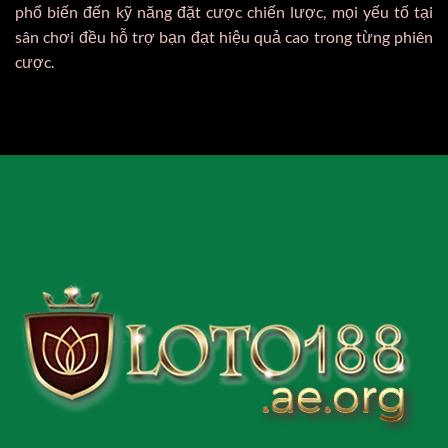
phổ biến đến kỹ năng đặt cược chiến lược, mọi yếu tố tại
sân chơi đều hỗ trợ bạn đạt hiệu quả cao trong từng phiên
cược.