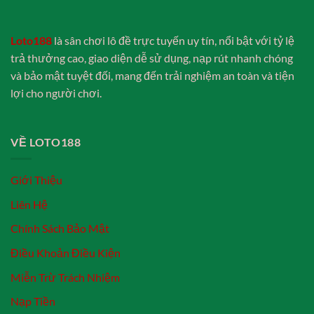
Loto188
là sân chơi lô đề trực tuyến uy tín, nổi bật với tỷ lệ
trả thưởng cao, giao diện dễ sử dụng, nạp rút nhanh chóng
và bảo mật tuyệt đối, mang đến trải nghiệm an toàn và tiện
lợi cho người chơi.
VỀ LOTO188
Giới Thiệu
Liên Hệ
Chính Sách Bảo Mật
Điều Khoản Điều Kiện
Miễn Trừ Trách Nhiệm
Nạp Tiền