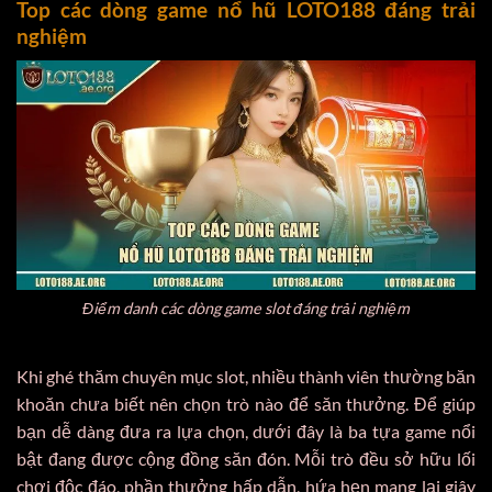
Top các dòng game nổ hũ LOTO188 đáng trải
nghiệm
Điểm danh các dòng game slot đáng trải nghiệm
Khi ghé thăm chuyên mục slot, nhiều thành viên thường băn
khoăn chưa biết nên chọn trò nào để săn thưởng. Để giúp
bạn dễ dàng đưa ra lựa chọn, dưới đây là ba tựa game nổi
bật đang được cộng đồng săn đón. Mỗi trò đều sở hữu lối
chơi độc đáo, phần thưởng hấp dẫn, hứa hẹn mang lại giây