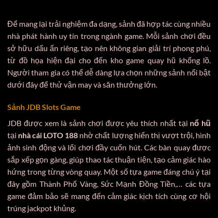
Để mang lại trải nghiệm đa dạng, sảnh đã hợp tác cùng nhiều
nhà phát hành uy tín trong ngành game.
Mỗi sảnh chơi đều
sở hữu dấu ấn riêng, tạo nên không gian giải trí phong phú,
từ đồ họa hiện đại cho đến kho game quay hũ khổng lồ
.
Người tham gia có thể dễ dàng lựa chọn những sảnh nổi bật
dưới đây để thử vận may và săn thưởng lớn.
Sảnh JDB Slots Game
JDB được xem là sảnh chơi được yêu thích nhất tại
nổ hũ
tại
nhà cái LOTO 188
nhờ chất lượng hiển thị vượt trội, hình
ảnh sinh động và lối chơi đầy cuốn hút. Các bàn quay được
sắp xếp gọn gàng, giúp thao tác thuận tiện, tạo cảm giác hào
hứng trong từng vòng quay. Một số tựa game đáng chú ý tại
đây gồm Thành Phố Vàng, Sức Mạnh Đồng Tiền,… các tựa
game đảm bảo sẽ mang đến cảm giác kịch tích cùng cơ hội
trúng jackpot khủng.