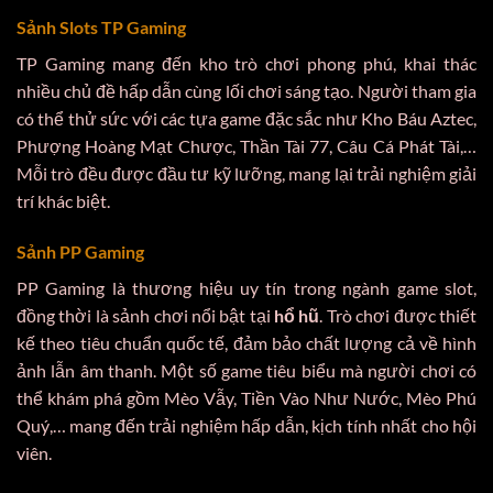
Sảnh
Slots TP
Ga
m
ing
TP Gaming mang đến kho trò chơi phong phú, khai thác
nhiều chủ đề hấp dẫn cùng lối chơi sáng tạo. Người tham gia
có thể thử sức với các tựa game đặc sắc như Kho Báu Aztec,
Phượng Hoàng Mạt Chược, Thần Tài 77, Câu Cá Phát Tài,…
Mỗi trò đều được đầu tư kỹ lưỡng, mang lại trải nghiệm giải
trí khác biệt.
S
ảnh
PP
Ga
m
i
n
g
PP Gaming là thương hiệu uy tín trong ngành game slot,
đồng thời là sảnh chơi nổi bật tại
hổ hũ
. Trò chơi được thiết
kế theo tiêu chuẩn quốc tế, đảm bảo chất lượng cả về hình
ảnh lẫn âm thanh.
Một số game tiêu biểu mà người chơi có
thể khám phá gồm Mèo Vẫy, Tiền Vào Như Nước, Mèo Phú
Quý,… mang đến trải nghiệm hấp dẫn, kịch tính nhất cho hội
viên.