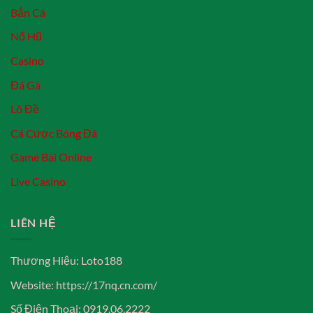
Bắn Cá
Nổ Hũ
Casino
Đá Gà
Lô Đề
Cá Cược Bóng Đá
Game Bài Online
Live Casino
LIÊN HỆ
Thương Hiệu: Loto188
Website: https://17nq.cn.com/
Số Điện Thoại:
0919.06.2222