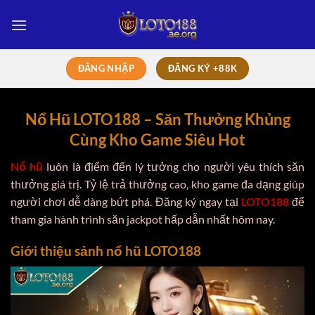
Bỏ
qua
nội
dung
ĐĂNG NHẬP
ĐĂNG KÝ +88K
Nổ Hũ LOTO188 – Săn Thưởng Khủng
Cùng Kho Game Siêu Hot
Nổ hũ
luôn là điểm đến lý tưởng cho người yêu thích săn
thưởng giá trị.
Tỷ lệ trả thưởng cao, kho game đa dạng giúp
người chơi dễ dàng bứt phá
.
Đăng ký ngay tại
LOTO188
để
tham gia hành trình săn jackpot hấp dẫn nhất hôm nay.
Giới thiệu sảnh nổ hũ LOTO188