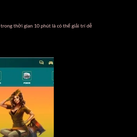
rong thời gian 10 phút là có thể giải trí dễ