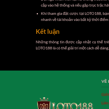
cập vào hệ thống và nếu gặp trục trặc hã
Khi tham gia đặt cược tại LOTO188, bạn 
nhanh về tài khoản vào bất kỳ thời điể
Kết luận
Những thông tin được cập nhật cụ thể tr
LOTO188 là có thể giải trí một cách dễ dàng.
VỀ 
Giới
Liên