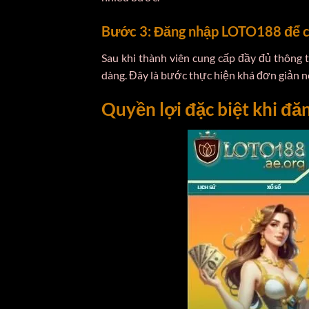
Bước 3: Đăng nhập LOTO188 để 
Sau khi thành viên cung cấp đầy đủ thông ti
dàng. Đây là bước thực hiện khá đơn giản n
Quyền lợi đặc biệt khi đ