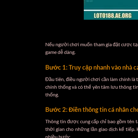
Nếu người chơi muốn tham gia đặt cược tại 
game dễ dàng.
Bước 1: Truy cập nhanh vào nhà c
Đầu tiên, điều người chơi cần làm chính là
chính thống và có thể yên tâm lưu thông tin
thống.
Bước 2: Điền thông tin cá nhân ch
Thông tin được cung cấp chỉ bao gồm tên 
thời gian cho những lần giao dịch kế tiếp
nhiều bước.