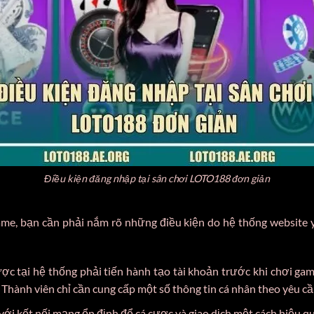
Điều kiện đăng nhập tại sân chơi LOTO188 đơn giản
ame, bạn cần phải nắm rõ những điều kiện do hệ thống website 
ược tại hệ thống phải tiến hành tạo tài khoản trước khi chơi gam
 Thành viên chỉ cần cung cấp một số thông tin cá nhân theo yêu cầu
với kết nối mạng ổn định để cá cược và giao dịch một cách hiệu q