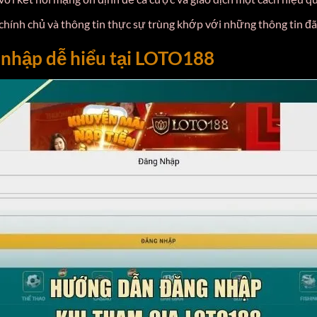
chính chủ và thông tin thực sự trùng khớp với những thông tin đ
 nhập dễ hiểu tại LOTO188