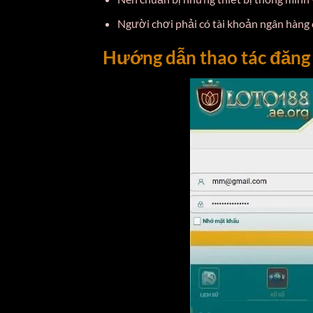
Người chơi phải có tài khoản ngân hàng 
Hướng dẫn thao tác đăng