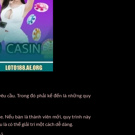
yêu cầu. Trong đó phải kể đến là những quy
e. Nếu bạn là thành viên mới, quy trình này
 là có thể giải trí một cách dễ dàng.
uả.