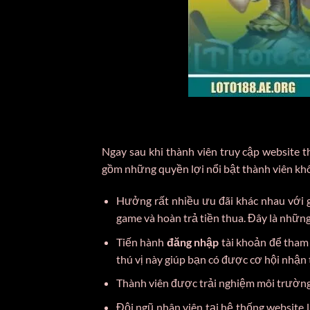
Ngay sau khi thành viên truy cập website th
gồm những quyền lợi nổi bật thành viên kh
Hưởng rất nhiều ưu đãi khác nhau với g
game và hoàn trả tiền thua. Đây là nhữn
Tiến hành
đăng nhập
tài khoản để tham 
thú vị này giúp bạn có được cơ hội nhận
Thành viên được trải nghiệm môi trường g
Đội ngũ nhân viên tại hệ thống website 