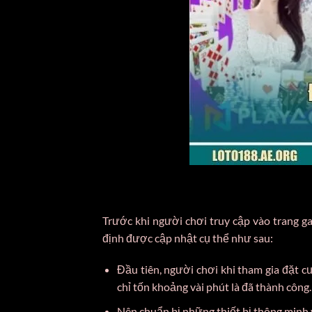
Trước khi người chơi truy cập vào trang g
định được cập nhật cụ thể như sau:
Đầu tiên, người chơi khi tham gia đặt c
chỉ tốn khoảng vài phút là đã thành công.
Nên chuẩn bị những thiết bị thông minh 