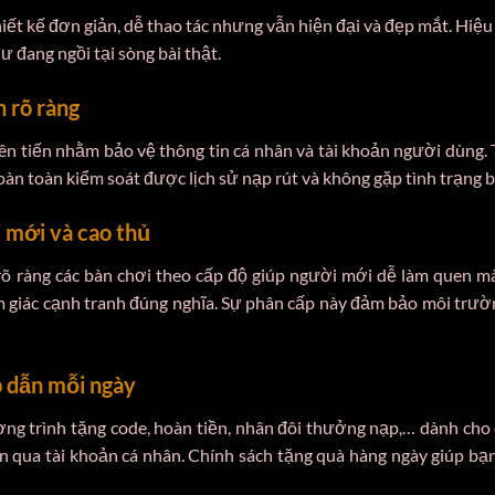
iết kế đơn giản, dễ thao tác nhưng vẫn hiện đại và đẹp mắt. Hi
 đang ngồi tại sòng bài thật.
n rõ ràng
 tiến nhằm bảo vệ thông tin cá nhân và tài khoản người dùng. T
àn toàn kiểm soát được lịch sử nạp rút và không gặp tình trạng bị 
 mới và cao thủ
 ràng các bàn chơi theo cấp độ giúp người mới dễ làm quen mà 
ảm giác cạnh tranh đúng nghĩa. Sự phân cấp này đảm bảo môi trườ
p dẫn mỗi ngày
ng trình tặng code, hoàn tiền, nhân đôi thưởng nạp,… dành cho c
 qua tài khoản cá nhân. Chính sách tặng quà hàng ngày giúp bạn