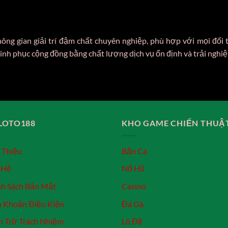
g gian giải trí đậm chất chuyên nghiệp, phù hợp với mọi đối 
hinh phục cộng đồng bằng chất lượng dịch vụ ổn định và trải ngh
LOTO188
KHO GAME CHIẾN THUẬ
 Thiệu
Bắn Cá
 Hệ
Nổ Hũ
nh Sách Bảo Mật
Casino
u Khoản Điều Kiện
Đá Gà
n Trừ Trách Nhiệm
Lô Đề