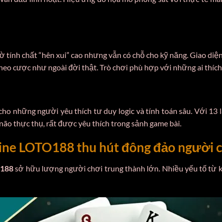
ờ tính chất “hên xui” cao nhưng vẫn có chỗ cho kỹ năng. Giao diện 
 theo cược như ngoài đời thật. Trò chơi phù hợp với những ai thích 
 những người yêu thích tư duy logic và tính toán sâu. Với 13 lá
 não thực thụ, rất được yêu thích trong sảnh game bài.
line LOTO188 thu hút đông đảo người 
O188
sở hữu lượng người chơi trung thành lớn. Nhiều yếu tố từ 