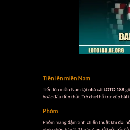
Tiến lên miền Nam
Tiến lên miền Nam tại
nhà cái LOTO 188
gi
hoặc đấu tiền thật. Trò chơi hỗ trợ xếp bài
Phỏm
Phỏm mang đậm tính chiến thuật khi đòi hỏi
phép chọn bàn 2, 3 hoặc 4 người với tốc độ