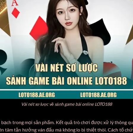
Vài nét sơ lược về sảnh game bài online LOTO188
 bạch trong mọi sản phẩm. Kết quả trò chơi được xử lý thông qu
ên tâm tận hưởng ván đấu mà không lo bị thiệt thòi. Cách tổ chứ