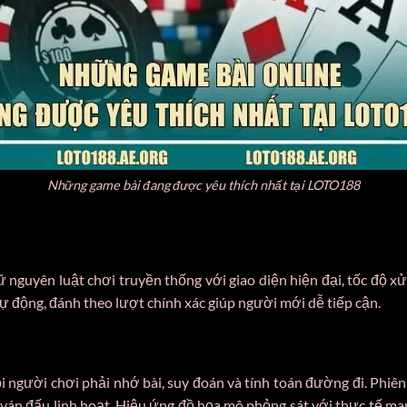
Những game bài đang được yêu thích nhất tại LOTO188
ữ nguyên luật chơi truyền thống với giao diện hiện đại, tốc độ x
 tự động, đánh theo lượt chính xác giúp người mới dễ tiếp cận.
 người chơi phải nhớ bài, suy đoán và tính toán đường đi. Phiên
 ván đấu linh hoạt. Hiệu ứng đồ họa mô phỏng sát với thực tế m