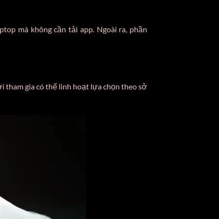
ptop mà không cần tải app. Ngoài ra, phần
i tham gia có thể linh hoạt lựa chọn theo sở