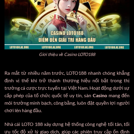
Giới thiệu về Casino LOTO188
Ra mắt từ nhiều năm trước, LOTO188 nhanh chóng khẳng
định vị thế khi trở thành thương hiệu nổi bật trong thị
trường cá cược trực tuyến tại Việt Nam.
Hoạt động dưới sự
cấp phép của tổ chức quốc tế uy tín, sàn
Casino
mang đến
môi trường minh bạch, công bằng, luôn đặt quyền lợi người
chơi lên hàng đầu.
Nhà cái LOTO 188 xây dựng hệ thống công nghệ tối tân, tối
ưu tốc độ xử lý giao dịch, giúp các phiên truy cập ổn định