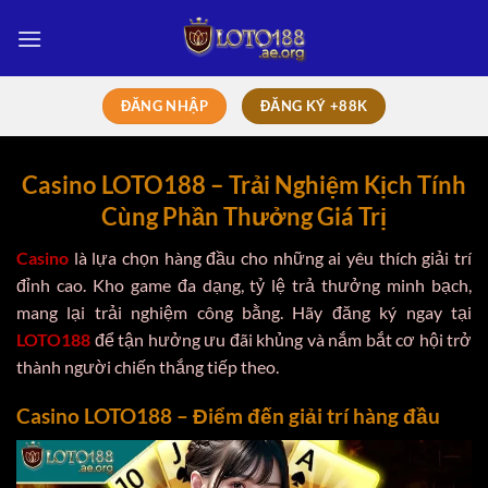
Bỏ
qua
nội
dung
ĐĂNG NHẬP
ĐĂNG KÝ +88K
Casino LOTO188 – Trải Nghiệm Kịch Tính
Cùng Phần Thưởng Giá Trị
Casino
là lựa chọn hàng đầu cho những ai yêu thích giải trí
đỉnh cao. Kho game đa dạng, tỷ lệ trả thưởng minh bạch,
mang lại trải nghiệm công bằng. Hãy đăng ký ngay tại
LOTO188
để tận hưởng ưu đãi khủng và nắm bắt cơ hội trở
thành người chiến thắng tiếp theo.
C
asino
LOT
O188 – Đ
i
ể
m đế
n gi
ải trí h
àng
đầu