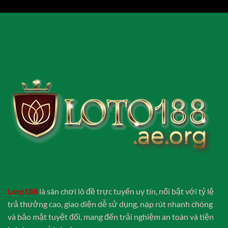
Loto188
là sân chơi lô đề trực tuyến uy tín, nổi bật với tỷ lệ
trả thưởng cao, giao diện dễ sử dụng, nạp rút nhanh chóng
và bảo mật tuyệt đối, mang đến trải nghiệm an toàn và tiện