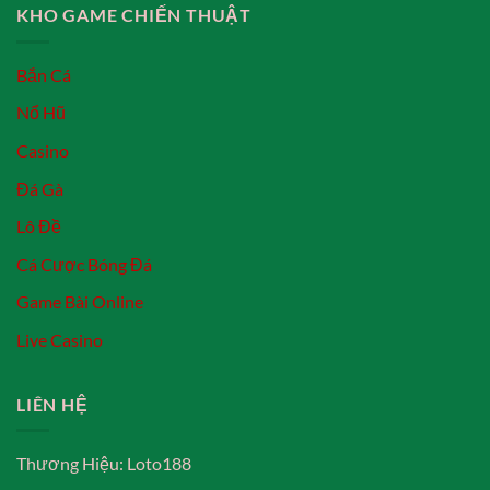
KHO GAME CHIẾN THUẬT
Bắn Cá
Nổ Hũ
Casino
Đá Gà
Lô Đề
Cá Cược Bóng Đá
Game Bài Online
Live Casino
LIÊN HỆ
Thương Hiệu: Loto188