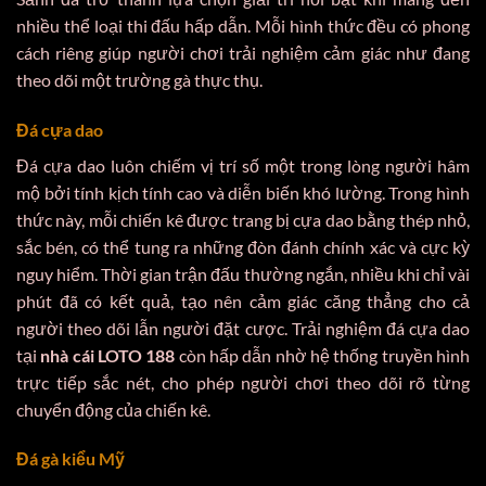
nhiều thể loại thi đấu hấp dẫn.
Mỗi hình thức đều có phong
cách riêng giúp người chơi trải nghiệm cảm giác như đang
theo dõi một trường gà thực thụ
.
Đá cựa dao
Đá cựa dao luôn chiếm vị trí số một trong lòng người hâm
mộ bởi tính kịch tính cao và diễn biến khó lường. Trong hình
thức này, mỗi chiến kê được trang bị cựa dao bằng thép nhỏ,
sắc bén, có thể tung ra những đòn đánh chính xác và cực kỳ
nguy hiểm. Thời gian trận đấu thường ngắn, nhiều khi chỉ vài
phút đã có kết quả, tạo nên cảm giác căng thẳng cho cả
người theo dõi lẫn người đặt cược. Trải nghiệm đá cựa dao
tại
nhà cái LOTO 188
còn hấp dẫn nhờ hệ thống truyền hình
trực tiếp sắc nét, cho phép người chơi theo dõi rõ từng
chuyển động của chiến kê.
Đ
á g
à
k
iể
u
Mỹ