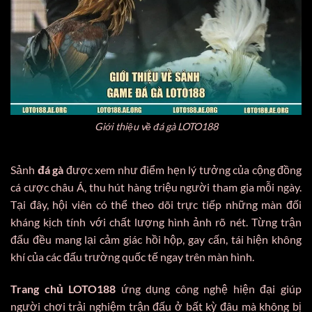
Giới thiệu về đá gà LOTO188
Sảnh
đá gà
được xem như điểm hẹn lý tưởng của cộng đồng
cá cược châu Á, thu hút hàng triệu người tham gia mỗi ngày.
Tại đây, hội viên có thể theo dõi trực tiếp những màn đối
kháng kịch tính với chất lượng hình ảnh rõ nét.
Từng trận
đấu đều mang lại cảm giác hồi hộp, gay cấn, tái hiện không
khí của các đấu trường quốc tế ngay trên màn hình.
Trang chủ LOTO188
ứng dụng công nghệ hiện đại giúp
người chơi trải nghiệm trận đấu ở bất kỳ đâu mà không bị