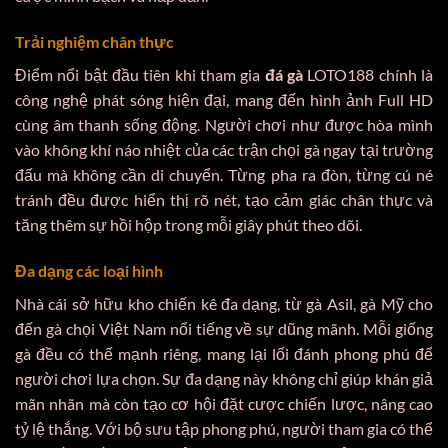
Trải nghiệm chân thực
Điểm nổi bật đầu tiên khi tham gia
đá gà
LOTO188 chính là
công nghệ phát sóng hiện đại, mang đến hình ảnh Full HD
cùng âm thanh sống động. Người chơi như được hòa mình
vào không khí náo nhiệt của các trận chọi gà ngay tại trường
đấu mà không cần di chuyển. Từng pha ra đòn, từng cú né
tránh đều được hiển thị rõ nét, tạo cảm giác chân thực và
tăng thêm sự hồi hộp trong mỗi giây phút theo dõi.
Đa dạng các loại hình
Nhà cái sở hữu kho chiến kê đa dạng, từ gà Asil, gà Mỹ cho
đến gà chọi Việt Nam nổi tiếng về sự dũng mãnh. Mỗi giống
gà đều có thế mạnh riêng, mang lại lối đánh phong phú để
người chơi lựa chọn. Sự đa dạng này không chỉ giúp khán giả
mãn nhãn mà còn tạo cơ hội đặt cược chiến lược, nâng cao
tỷ lệ thắng. Với bộ sưu tập phong phú, người tham gia có thể