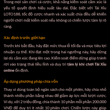
Trong mọi sân chơi cá cược, khả năng kiểm soát cảm xúc là
yếu tố quyết định hiệu suất lâu dài. Đặc biệt với Tài Xỉu
LOTO188, tốc độ cược nhanh và xác suất chia đều dễ khiến
người chơi mất kiểm soát nếu không có chiến lược tâm lý rõ
ràng.
Xác định trước giới hạn
Trước khi bắt đầu, hãy đặt mức thua lỗ tối đa và mục tiêu lợi
nhuận cụ thể. Khi đạt một trong hai ngưỡng này, hãy dừng
lại dù cảm xúc đang lên cao. Kiểm soát điểm dừng giúp tránh
rơi vào trạng thái liều lĩnh và duy trì
tâm lý khi chơi Tài Xỉu
online
ổn định.
Áp dụng phương pháp chia vốn
Thay vì dùng toàn bộ ngân sách cho một phiên, hãy chia nhỏ
thành nhiều phần bằng nhau để giảm áp lực mỗi lượt cược.
Ví dụ, với 2 triệu đồng, chia thành 10 phần mỗi phần 200.000
VNĐ để duy trì ít nhất 10 phiên chơi. Chiến lược này giúp