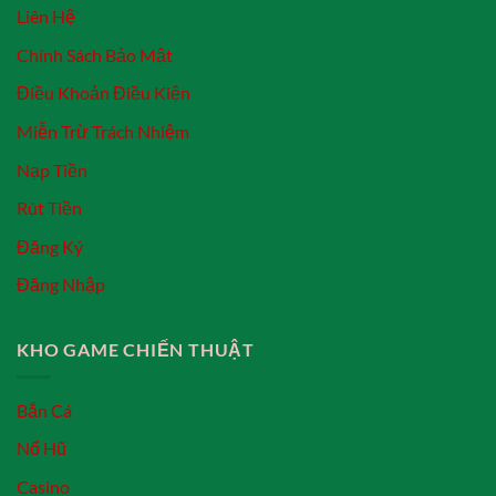
Liên Hệ
Chính Sách Bảo Mật
Điều Khoản Điều Kiện
Miễn Trừ Trách Nhiệm
Nạp Tiền
Rút Tiền
Đăng Ký
Đăng Nhập
KHO GAME CHIẾN THUẬT
Bắn Cá
Nổ Hũ
Casino