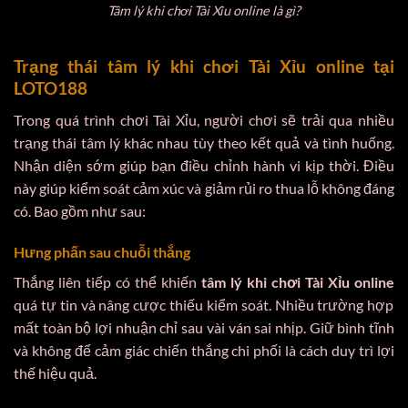
Tâm lý khi chơi Tài Xỉu online là gì?
Trạng thái tâm lý khi chơi Tài Xỉu online tại
LOTO188
Trong quá trình chơi Tài Xỉu, người chơi sẽ trải qua nhiều
trạng thái tâm lý khác nhau tùy theo kết quả và tình huống.
Nhận diện sớm giúp bạn điều chỉnh hành vi kịp thời. Điều
này giúp kiểm soát cảm xúc và giảm rủi ro thua lỗ không đáng
có. Bao gồm như sau:
Hưng phấn sau chuỗi thắng
Thắng liên tiếp có thể khiến
tâm lý khi chơi Tài Xỉu online
quá tự tin và nâng cược thiếu kiểm soát. Nhiều trường hợp
mất toàn bộ lợi nhuận chỉ sau vài ván sai nhịp. Giữ bình tĩnh
và không để cảm giác chiến thắng chi phối là cách duy trì lợi
thế hiệu quả.