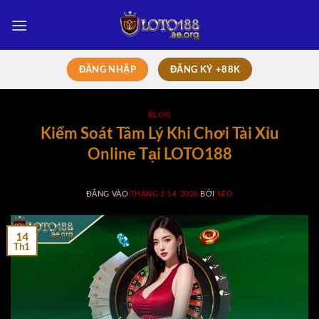
Bỏ
qua
nội
dung
ĐĂNG NHẬP
ĐĂNG KÝ +88K
BLOG
Kiểm Soát Tâm Lý Khi Chơi Tài Xỉu
Online Tại LOTO188
ĐĂNG VÀO
THÁNG 1 14, 2026
BỞI
SEO
14
Th1