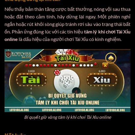
Nếu thấy bản thân tăng cược bất thường, nóng vội sau thua
hoặc đặt theo cảm tính, hãy dừng lại ngay. Một phiên nghỉ
ngắn hoặc rút khỏi sòng giúp tránh rơi sâu vào trạng thái bất
ổn. Phản ứng đúng lúc với các tín hiệu
tâm lý khi chơi Tài Xỉu
online
là dấu hiệu của người chơi Tài Xỉu có kinh nghiệm.
Bí quyết giữ vững tâm lý khi chơi Tài Xỉu online