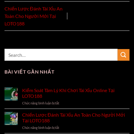
Chiến Lược Đánh Tài Xỉu An
Toàn Cho Người Mới Tại
LOTO188
BÀI VIẾT GẦN NHẤT
Kiểm Soát Tâm Lý Khi Chơi Tài Xỉu Online Tại
LOTO188
Chức năng bình luận bị tắt
ở
Kiểm
Soát
Chiến Lược Đánh Tài Xỉu An Toàn Cho Người Mới
Tâm
Tại LOTO188
Lý
Chức năng bình luận bị tắt
ở
Khi
Chiến
Chơi