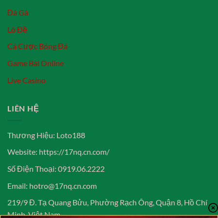
Đá Gà
Lô Đề
Cá Cược Bóng Đá
Game Bài Online
Live Casino
LIÊN HỆ
Thương Hiệu: Loto188
Website: https://17nq.cn.com/
Số Điện Thoại:
0919.06.2222
Email:
hotro@17nq.cn.com
219/9 Đ. Tạ Quang Bửu, Phường Rạch Ông, Quận 8, Hồ Chí
Minh,
Việt Nam