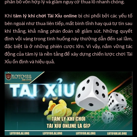
phân bổ vốn hợp lý và giảm nguy cơ thua lỗ nhanh chóng.
Khi
tâm lý khi chơi Tài Xỉu online
bị chi phối bởi các yếu tố
bên ngoài như thua liên tiếp, mất bình tĩnh hay quá tự tin sau
khi thắng, khả năng phán đoán sẽ giảm sút. Những quyết
định vội vàng trong tình huống này thường dẫn đến sai lầm,
đặc biệt là ở những phiên cược lớn. Vì vậy, nắm vững tác
động của tâm lý là nền tảng để xây dựng chiến lược chơi Tài
Xỉu ổn định và hiệu quả.