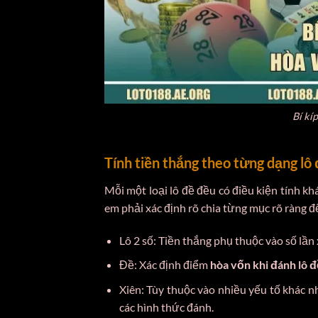
Bí kí
Tính tiền thắng theo từng dạng lô
Mỗi một loại lô đề đều có điều kiện tính khá
em phải xác định rõ chia từng mục rõ ràng đ
Lô 2 số: Tiền thắng phụ thuộc vào số lần 
Đề: Xác định điểm
hòa vốn khi đánh lô đ
Xiên: Tùy thuộc vào nhiều yếu tố khác n
các hình thức đánh.