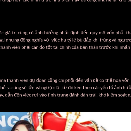
các giá trị cũng có ảnh hưởng nhất định đến quy mô vốn phải t
hại nhưng đồng nghĩa với việc hạ tỷ lệ bù đắp khi trúng và ngược 
 thành viên phải cân đo tốt tài chính của bản thân trước khi nhấn
 mà thành viên dự đoán cũng chi phối đến vấn đề có thể hòa vốn
 bỏ ra cũng sẽ lớn và ngược lại, từ đó kéo theo các yếu tố ảnh hư
y, dẫn đến việc rơi vào tình trạng đánh dàn trải, khó kiểm soát 