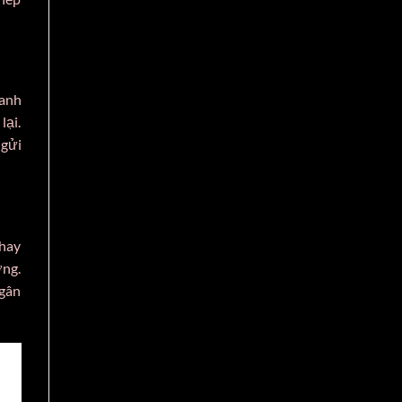
hanh
lại.
 gửi
 hay
ởng.
ngân