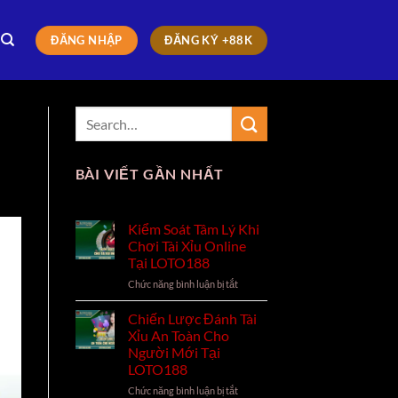
ĐĂNG NHẬP
ĐĂNG KÝ +88K
BÀI VIẾT GẦN NHẤT
Kiểm Soát Tâm Lý Khi
Chơi Tài Xỉu Online
Tại LOTO188
Chức năng bình luận bị tắt
ở
Kiểm
Soát
Chiến Lược Đánh Tài
Tâm
Xỉu An Toàn Cho
Lý
Người Mới Tại
Khi
LOTO188
Chơi
Tài
Chức năng bình luận bị tắt
ở