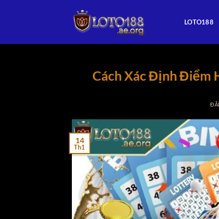
Bỏ
qua
LOTO188
nội
dung
Cách Xác Định Điểm 
ĐĂ
14
Th1