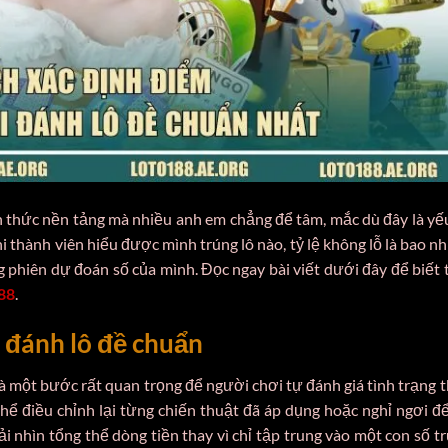
n thức nền tảng mà nhiều anh em chẳng để tâm, mắc dù đây là yế
i thành viên hiểu được mình trúng lô nào, tỷ lệ không lỗ là bao nh
 phiên dự đoán số của mình. Đọc ngay bài viết dưới đây để biết 
88
.
 đánh lô đề chuẩn
à một bước rất quan trọng để người chơi tự đánh giá tình trạng 
 thể điều chỉnh lại từng chiến thuật đã áp dụng hoặc nghỉ ngơi đ
ải nhìn tổng thể dòng tiền thay vì chỉ tập trung vào một con số t