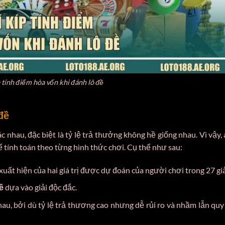
p tính điểm hòa vốn khi đánh lô đề
 đề
c nhau, đặc biệt là tỷ lệ trả thưởng không hề giống nhau. Vì vậy,
ể tính toán theo từng hình thức chơi. Cụ thể như sau:
xuất hiện của hai giá trị được dự đoán của người chơi trong 27 gi
ề
dựa vào giải độc đắc.
hau, bởi dù tỷ lệ trả thương cao nhưng dễ rủi ro và nhầm lẫn quy