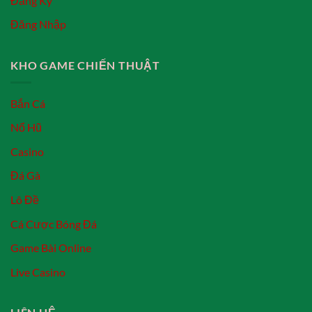
Đăng Ký
Đăng Nhập
KHO GAME CHIẾN THUẬT
Bắn Cá
Nổ Hũ
Casino
Đá Gà
Lô Đề
Cá Cược Bóng Đá
Game Bài Online
Live Casino