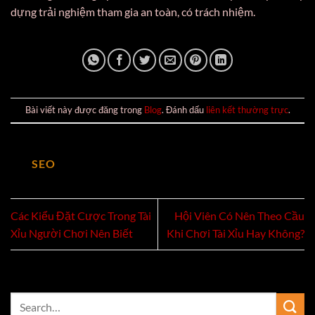
dựng trải nghiệm tham gia an toàn, có trách nhiệm.
Bài viết này được đăng trong
Blog
. Đánh dấu
liên kết thường trực
.
SEO
Các Kiểu Đặt Cược Trong Tài
Hội Viên Có Nên Theo Cầu
Xỉu Người Chơi Nên Biết
Khi Chơi Tài Xỉu Hay Không?