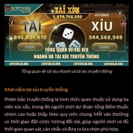
Tổng quan về tài xỉu nhanh và tài xỉu truyền thống
Khái niệm tài xỉu truyền thống
Phiên bản truyền thống là hình thức quen thuộc sử dụng ba
viên xúc xắc, trong đó người chơi dự đoán tổng điểm thuộc
nhóm cao hoặc thấp theo quy ước chung. Mỗi ván thường
có thời gian đặt cược tương đối dài, giúp người chơi có đủ
thời gian quan sát, cân nhắc và đưa ra lựa chọn phù hợp.