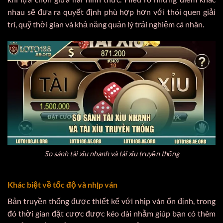
nhau sẽ đưa ra quyết định phù hợp hơn với thói quen giải
trí, quỹ thời gian và khả năng quản lý trải nghiệm cá nhân.
So sánh tài xỉu nhanh và tài xỉu truyền thống
Khác biệt về tốc độ và nhịp ván
Bản truyền thống được thiết kế với nhịp ván ổn định, trong
đó thời gian đặt cược được kéo dài nhằm giúp bạn có thêm