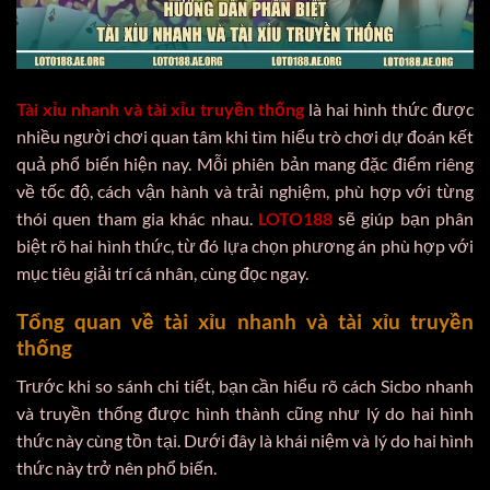
Tài xỉu nhanh và tài xỉu truyền thống
là hai hình thức được
nhiều người chơi quan tâm khi tìm hiểu trò chơi dự đoán kết
quả phổ biến hiện nay. Mỗi phiên bản mang đặc điểm riêng
về tốc độ, cách vận hành và trải nghiệm, phù hợp với từng
thói quen tham gia khác nhau.
LOTO188
sẽ giúp bạn phân
biệt rõ hai hình thức, từ đó lựa chọn phương án phù hợp với
mục tiêu giải trí cá nhân, cùng đọc ngay.
Tổng quan về tài xỉu nhanh và tài xỉu truyền
thống
Trước khi so sánh chi tiết, bạn cần hiểu rõ cách Sicbo nhanh
và truyền thống được hình thành cũng như lý do hai hình
thức này cùng tồn tại. Dưới đây là khái niệm và lý do hai hình
thức này trở nên phổ biến.