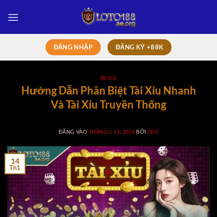
Bỏ
qua
nội
dung
ĐĂNG NHẬP
ĐĂNG KÝ +88K
BLOG
Hướng Dẫn Phân Biệt Tài Xỉu Nhanh
Và Tài Xỉu Truyền Thống
ĐĂNG VÀO
THÁNG 1 14, 2026
BỞI
SEO
14
Th1