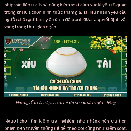
nhịp ván liên tục. Khả năng kiểm soát cảm xúc là yếu tố quan
trọng khi lựa chọn hình thức tham gia. Tài xỉu nhanh yêu cầu
người chơi giữ tâm lý ổn định để tránh đưa ra quyết định vội
vàng trong thời gian ngắn.
Hướng dẫn cách lựa chọn tài xỉu nhanh và truyền thống
Người chơi tìm kiếm trải nghiệm nhẹ nhàng nên ưu tiên
phiên bản truyền thống để dễ theo dõi cũng như kiểm soát.