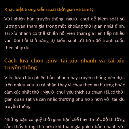
Khác biệt trong kiểm soát thời gian và tâm lý
Với phiên bản truyền thống, người chơi dễ kiểm soát số
lượng ván tham gia trong một khoảng thời gian nhất định.
Tài xỉu nhanh có thể khiến hội viên tham gia liên tiếp nhiều
ván, đòi hỏi khả năng tự kiểm soát tốt hơn để tránh cuốn
theo nhịp độ.
Cách lựa chọn giữa tài xỉu nhanh và tài xỉu
truyền thống
Việc lựa chọn phiên bản nhanh hay truyền thống nên dựa
trên nhiều yếu tố cá nhân thay vì chạy theo xu hướng hoặc
cảm xúc nhất thời. Người chơi yêu thích sự chậm rãi, có thời
gian quan sát và cân nhắc thường phù hợp hơn với tài xỉu
truyền thống.
Những bạn có quỹ thời gian hạn chế hay ưa tốc độ thường
cảm thấy hứng thú hơn khi tham gia phiên bản nhanh với