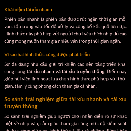
Khái niệm tài xỉu nhanh
Phiên bản nhanh là phiên bản được rút ngắn thời gian mỗi
ván, tập trung vào tốc độ xử lý và công bố kết quả liên tục.
Hình thức này phù hợp với người chơi yêu thích nhịp độ cao
cùng mong muốn tham gia nhiều ván trong thời gian ngắn.
Vì sao hai hình thức cùng được phát triển
Sự đa dạng nhu cầu giải trí khiến các nền tảng triển khai
song song
tài xỉu nhanh và tài xỉu truyền thống
. Điểm này
giúp hội viên linh hoạt lựa chọn hình thức phù hợp với thời
gian, tâm lý cùng phong cách tham gia cá nhân.
So sánh trải nghiệm giữa tài xỉu nhanh và tài xỉu
truyền thống
So sánh trải nghiệm giúp người chơi nhận diện rõ sự khác
biệt về nhịp ván, cảm giác tham gia cùng mức độ kiểm soát
khi lựa chọn giữa hai hình thức. Hiểu rõ những điểm khác