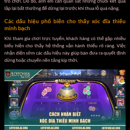
trò chơi. Do đó, anh em cần quan sát những chuỗi kết quả
lặp lại bất thường để dừng lại trước khi thua lỗ quá nặng.
Các dấu hiệu phổ biến cho thấy xóc đĩa thiếu
minh bạch
Khi tham gia chơi trực tuyến, khách hàng có thể gặp nhiều
biểu hiện cho thấy hệ thống vận hành thiếu rõ ràng. Việc
nhận diện sớm các dấu hiệu này giúp bạn đưa ra quyết định
dừng hoặc chuyển nền tảng kịp thời.