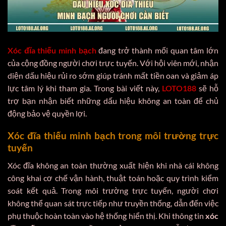
Xóc đĩa thiếu minh bạch
đang trở thành mối quan tâm lớn
của cộng đồng người chơi trực tuyến. Với hội viên mới, nhận
diện dấu hiệu rủi ro sớm giúp tránh mất tiền oan và giảm áp
lực tâm lý khi tham gia. Trong bài viết này,
LOTO188
sẽ hỗ
trợ bạn nhận biết những dấu hiệu không an toàn để chủ
động bảo vệ quyền lợi.
Xóc đĩa thiếu minh bạch trong môi trường trực
tuyến
Xóc đĩa không an toàn thường xuất hiện khi nhà cái không
công khai cơ chế vận hành, thuật toán hoặc quy trình kiểm
soát kết quả. Trong môi trường trực tuyến, người chơi
không thể quan sát trực tiếp như truyền thống, dẫn đến việc
phụ thuộc hoàn toàn vào hệ thống hiển thị. Khi thông tin
xóc