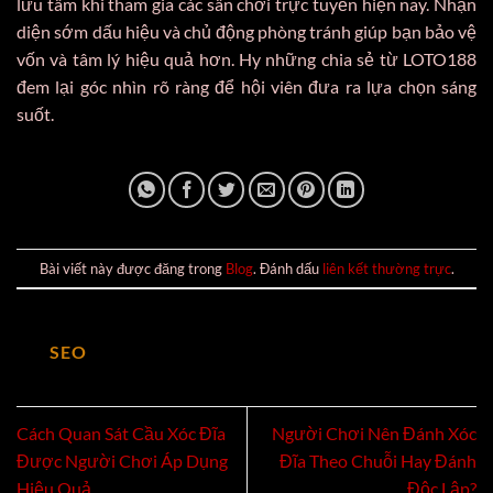
lưu tâm khi tham gia các sân chơi trực tuyến hiện nay. Nhận
diện sớm dấu hiệu và chủ động phòng tránh giúp bạn bảo vệ
vốn và tâm lý hiệu quả hơn. Hy những chia sẻ từ LOTO188
đem lại góc nhìn rõ ràng để hội viên đưa ra lựa chọn sáng
suốt.
Bài viết này được đăng trong
Blog
. Đánh dấu
liên kết thường trực
.
SEO
Cách Quan Sát Cầu Xóc Đĩa
Người Chơi Nên Đánh Xóc
Được Người Chơi Áp Dụng
Đĩa Theo Chuỗi Hay Đánh
Hiệu Quả
Độc Lập?