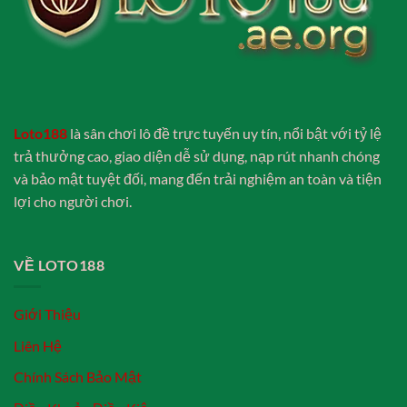
Loto188
là sân chơi lô đề trực tuyến uy tín, nổi bật với tỷ lệ
trả thưởng cao, giao diện dễ sử dụng, nạp rút nhanh chóng
và bảo mật tuyệt đối, mang đến trải nghiệm an toàn và tiện
lợi cho người chơi.
VỀ LOTO188
Giới Thiệu
Liên Hệ
Chính Sách Bảo Mật