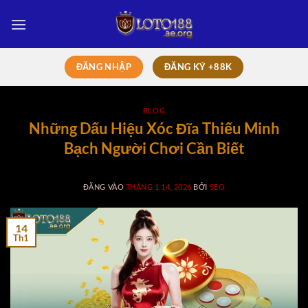
Bỏ
qua
nội
dung
ĐĂNG NHẬP
ĐĂNG KÝ +88K
BLOG
Những Dấu Hiệu Xóc Đĩa Thiếu Minh
Bạch Người Chơi Cần Biết
ĐĂNG VÀO
THÁNG 1 14, 2026
BỞI
SEO
14
Th1