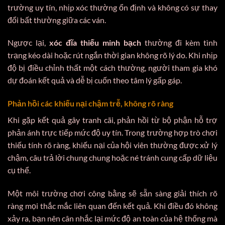
trường uy tín, nhịp xóc thường ổn định và không có sự thay
đổi bất thường giữa các ván.
Ngược lại,
xóc đĩa thiếu minh bạch
thường đi kèm tình
trạng kéo dài hoặc rút ngắn thời gian không rõ lý do. Khi nhịp
độ bị điều chỉnh thất một cách thường, người tham gia khó
dự đoán kết quả và dễ bị cuốn theo tâm lý gấp gáp.
Phản hồi các khiếu nại chậm trễ, không rõ ràng
Khi gặp kết quả gây tranh cãi, phản hồi từ bộ phận hỗ trợ
phản ánh trực tiếp mức độ uy tín. Trong trường hợp trò chơi
thiếu tính rõ ràng, khiếu nại của hội viên thường được xử lý
chậm, câu trả lời chung chung hoặc né tránh cung cấp dữ liệu
cụ thể.
Một môi trường chơi công bằng sẽ sẵn sàng giải thích rõ
ràng mọi thắc mắc liên quan đến kết quả. Khi điều đó không
xảy ra, bạn nên cân nhắc lại mức độ an toàn của hệ thống mà